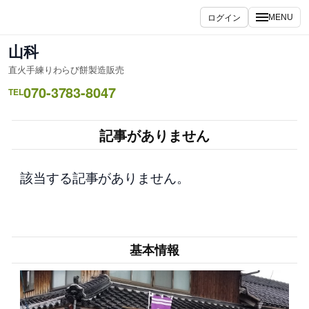
内
ログイン
MENU
容
を
山科
ス
直火手練りわらび餅製造販売
キ
070-3783-8047
ッ
TEL
プ
記事がありません
該当する記事がありません。
基本情報