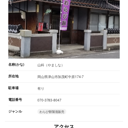
名称(かな)
山科（やましな）
所在地
岡山県津山市加茂町中原174-7
駐車場
有り
電話番号
070-3783-8047
ジャンル
わらび餅製造販売
アクセス