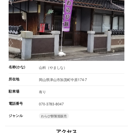
名称(かな)
山科（やましな）
所在地
岡山県津山市加茂町中原174-7
駐車場
有り
電話番号
070-3783-8047
ジャンル
わらび餅製造販売
アクセス