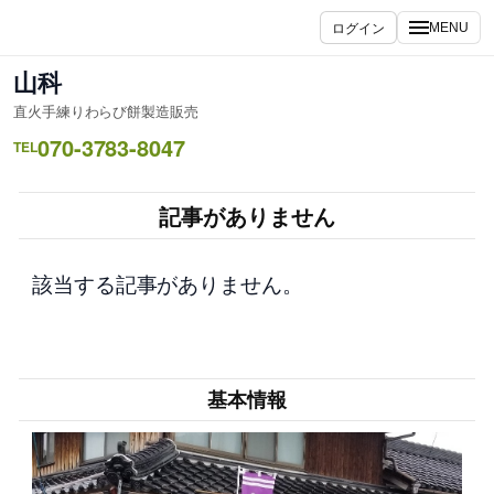
内
ログイン
MENU
容
を
山科
ス
直火手練りわらび餅製造販売
キ
070-3783-8047
ッ
TEL
プ
記事がありません
該当する記事がありません。
基本情報