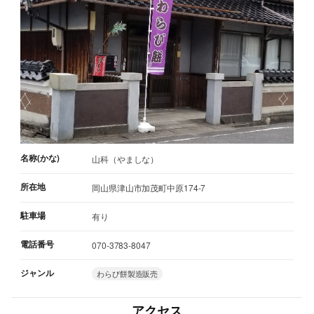
名称(かな)
山科（やましな）
所在地
岡山県津山市加茂町中原174-7
駐車場
有り
電話番号
070-3783-8047
ジャンル
わらび餅製造販売
アクセス