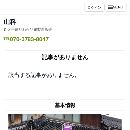
内
ログイン
MENU
容
を
山科
ス
直火手練りわらび餅製造販売
キ
070-3783-8047
ッ
TEL
プ
記事がありません
該当する記事がありません。
基本情報