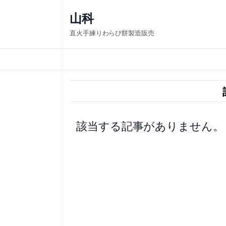
内
山科
容
直火手練りわらび餅製造販売
を
ス
キ
ッ
プ
該当する記事がありません。