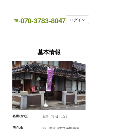
070-3783-8047
ログイン
TEL
基本情報
名称(かな)
山科（やましな）
所在地
岡山県津山市加茂町中原