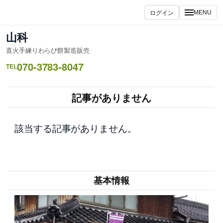
内
ログイン
MENU
容
を
山科
ス
直火手練りわらび餅製造販売
キ
070-3783-8047
ッ
TEL
プ
記事がありません
該当する記事がありません。
基本情報