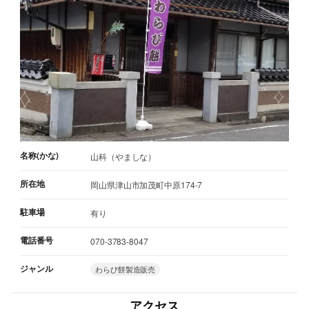
名称(かな)
山科（やましな）
所在地
岡山県津山市加茂町中原174-7
駐車場
有り
電話番号
070-3783-8047
ジャンル
わらび餅製造販売
アクセス