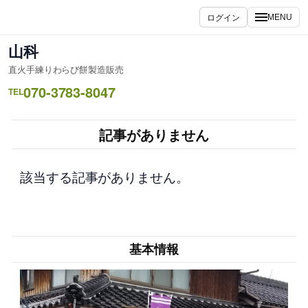
内
ログイン
MENU
容
を
山科
ス
直火手練りわらび餅製造販売
キ
070-3783-8047
ッ
TEL
プ
記事がありません
該当する記事がありません。
基本情報