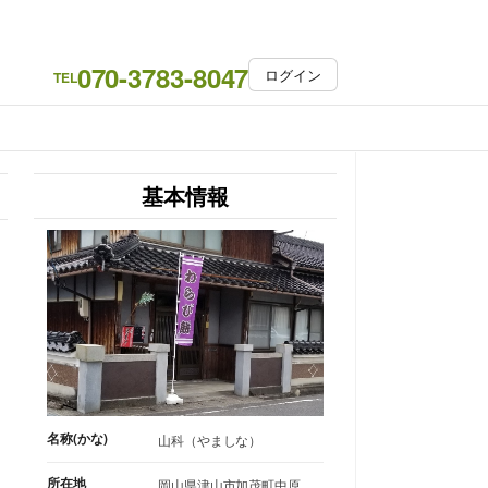
070-3783-8047
ログイン
TEL
基本情報
名称(かな)
山科（やましな）
所在地
岡山県津山市加茂町中原