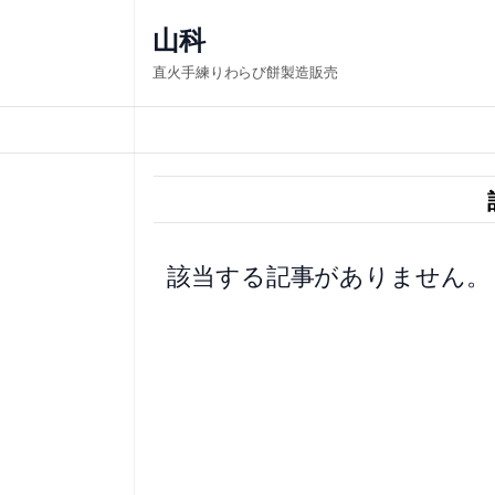
内
山科
容
直火手練りわらび餅製造販売
を
ス
キ
ッ
プ
該当する記事がありません。