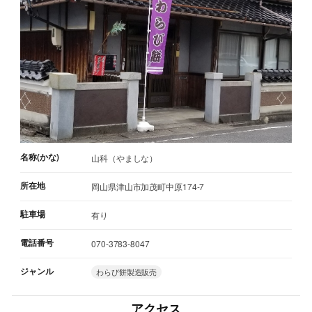
名称(かな)
山科（やましな）
所在地
岡山県津山市加茂町中原174-7
駐車場
有り
電話番号
070-3783-8047
ジャンル
わらび餅製造販売
アクセス