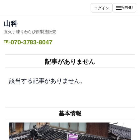
内
ログイン
MENU
容
を
山科
ス
直火手練りわらび餅製造販売
キ
070-3783-8047
ッ
TEL
プ
記事がありません
該当する記事がありません。
基本情報