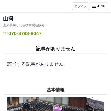
内
ログイン
MENU
容
を
山科
ス
直火手練りわらび餅製造販売
キ
070-3783-8047
ッ
TEL
プ
記事がありません
該当する記事がありません。
基本情報