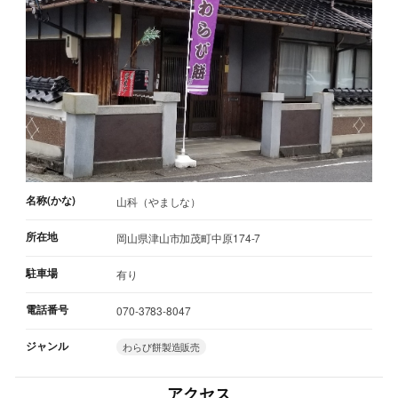
名称(かな)
山科（やましな）
所在地
岡山県津山市加茂町中原174-7
駐車場
有り
電話番号
070-3783-8047
ジャンル
わらび餅製造販売
アクセス