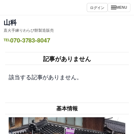
内
ログイン
MENU
容
を
山科
ス
直火手練りわらび餅製造販売
キ
070-3783-8047
ッ
TEL
プ
記事がありません
該当する記事がありません。
基本情報