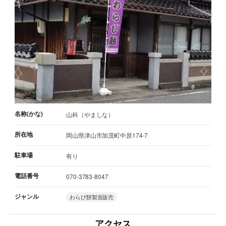
名称(かな)
山科（やましな）
所在地
岡山県津山市加茂町中原174-7
駐車場
有り
電話番号
070-3783-8047
ジャンル
わらび餅製造販売
アクセス