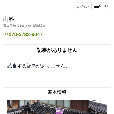
内
ログイン
MENU
容
を
山科
ス
直火手練りわらび餅製造販売
キ
070-3783-8047
ッ
TEL
プ
記事がありません
該当する記事がありません。
基本情報