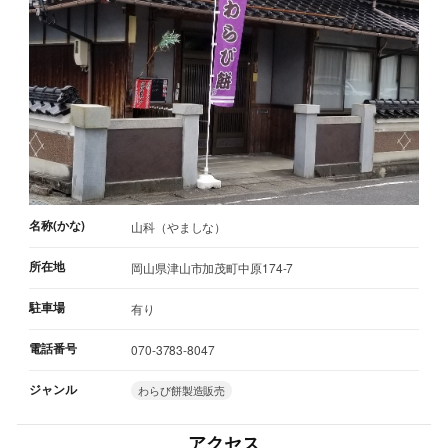
名称(かな)
山科（やましな）
所在地
岡山県津山市加茂町中原174-7
駐車場
有り
電話番号
070-3783-8047
ジャンル
わらび餅製造販売
アクセス