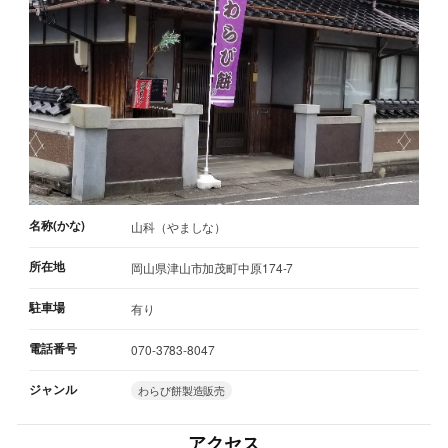
名称(かな)
山科（やましな）
所在地
岡山県津山市加茂町中原174-7
駐車場
有り
電話番号
070-3783-8047
ジャンル
わらび餅製造販売
アクセス