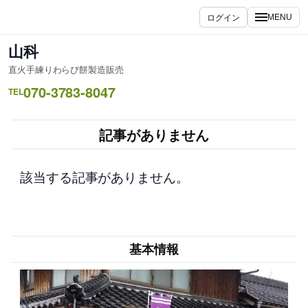
内
ログイン
MENU
容
を
山科
ス
直火手練りわらび餅製造販売
キ
070-3783-8047
ッ
TEL
プ
記事がありません
該当する記事がありません。
基本情報