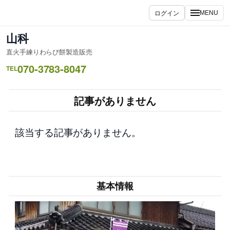
内
ログイン
MENU
容
を
山科
ス
直火手練りわらび餅製造販売
キ
070-3783-8047
ッ
TEL
プ
記事がありません
該当する記事がありません。
基本情報