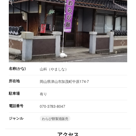
名称(かな)
山科（やましな）
所在地
岡山県津山市加茂町中原174-7
駐車場
有り
電話番号
070-3783-8047
ジャンル
わらび餅製造販売
アクセス