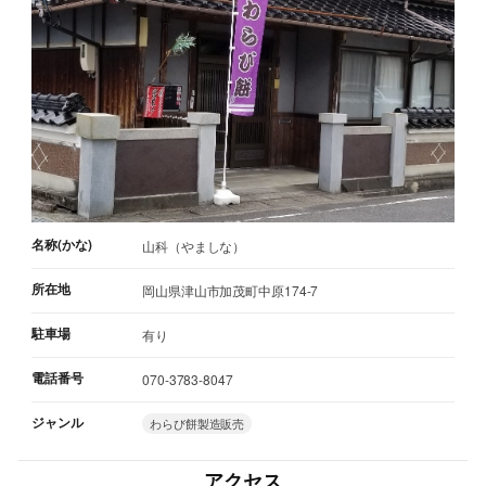
名称(かな)
山科（やましな）
所在地
岡山県津山市加茂町中原174-7
駐車場
有り
電話番号
070-3783-8047
ジャンル
わらび餅製造販売
アクセス