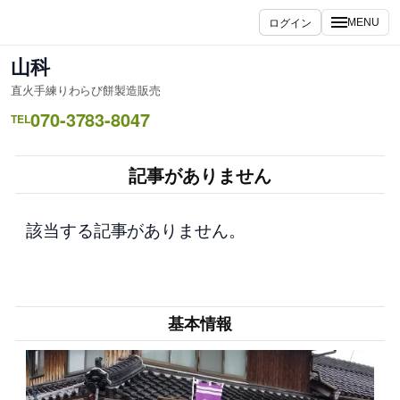
内
ログイン
MENU
容
を
山科
ス
直火手練りわらび餅製造販売
キ
070-3783-8047
ッ
TEL
プ
記事がありません
該当する記事がありません。
基本情報