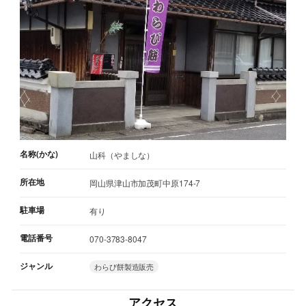
名称(かな)
山科（やましな）
所在地
岡山県津山市加茂町中原174-7
駐車場
有り
電話番号
070-3783-8047
ジャンル
わらび餅製造販売
アクセス