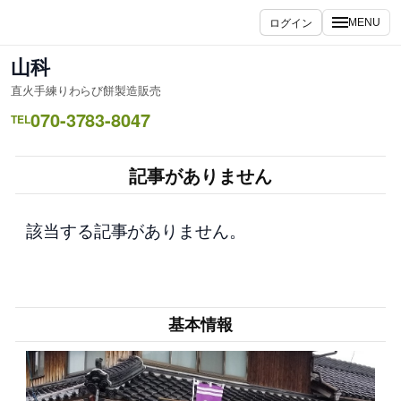
内
ログイン
MENU
容
を
山科
ス
直火手練りわらび餅製造販売
キ
070-3783-8047
ッ
TEL
プ
記事がありません
該当する記事がありません。
基本情報