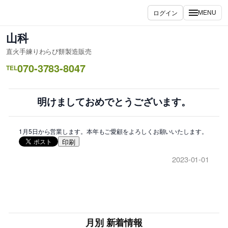
内
ログイン
MENU
容
を
山科
ス
直火手練りわらび餅製造販売
キ
070-3783-8047
ッ
TEL
プ
明けましておめでとうございます。
1月5日から営業します。本年もご愛顧をよろしくお願いいたします。
印刷
2023-01-01
月別 新着情報