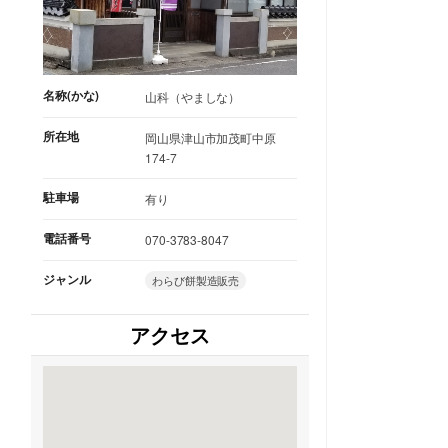
名称(かな)
山科（やましな）
所在地
岡山県津山市加茂町中原
174-7
駐車場
有り
電話番号
070-3783-8047
ジャンル
わらび餅製造販売
アクセス