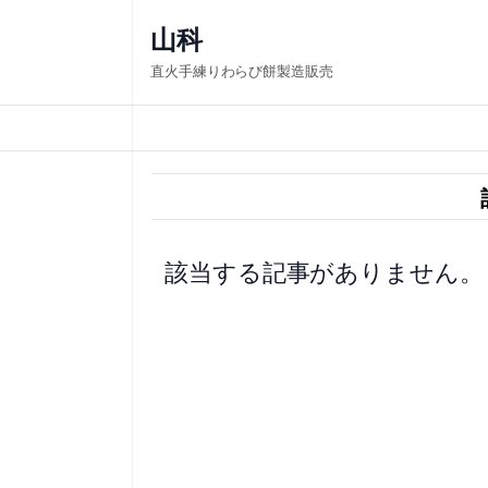
内
山科
容
直火手練りわらび餅製造販売
を
ス
キ
ッ
プ
該当する記事がありません。