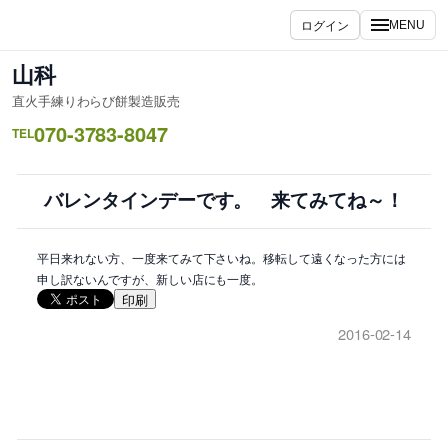
内
ログイン
MENU
容
を
山科
ス
直火手練りわらび餅製造販売
キ
070-3783-8047
ッ
TEL
プ
バレンタインデーです。 来てみてね～！
平日来れない方、一度来てみて下さいね。移転して遠くなった方には
申し訳ないんですが、新しい店にも一度。
印刷
2016-02-14