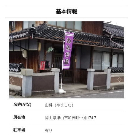
基本情報
名称(かな)
山科（やましな）
所在地
岡山県津山市加茂町中原174-7
駐車場
有り