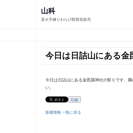
山科
直火手練りわらび餅製造販売
今日は日詰山にある金
今日は日詰山にある金毘羅神社の祭りです。隣
い。
印刷
新着情報 一覧に戻る