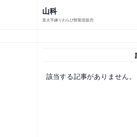
内
山科
容
直火手練りわらび餅製造販売
を
ス
キ
ッ
プ
該当する記事がありません。