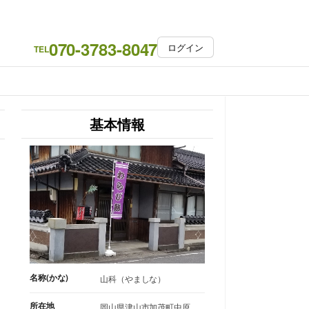
070-3783-8047
ログイン
TEL
基本情報
名称(かな)
山科（やましな）
所在地
岡山県津山市加茂町中原