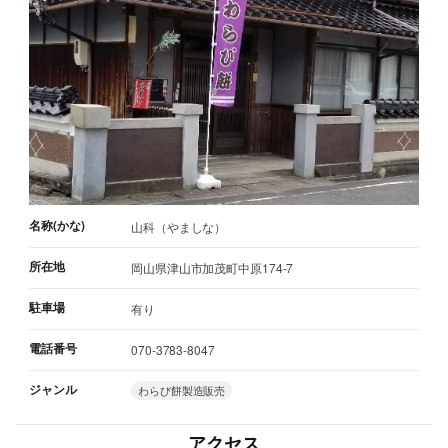
名称(かな)
山科（やましな）
所在地
岡山県津山市加茂町中原174-7
駐車場
有り
電話番号
070-3783-8047
ジャンル
わらび餅製造販売
アクセス