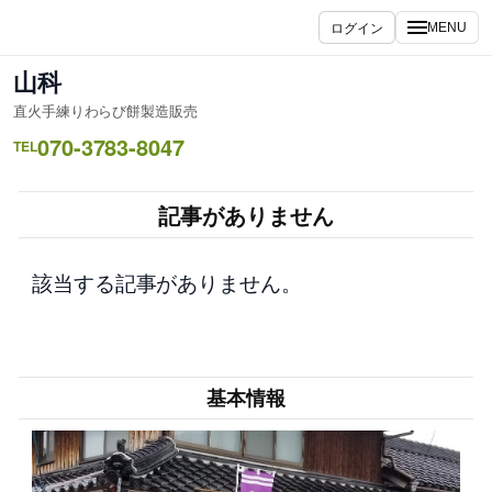
内
ログイン
MENU
容
を
山科
ス
直火手練りわらび餅製造販売
キ
070-3783-8047
ッ
TEL
プ
記事がありません
該当する記事がありません。
基本情報