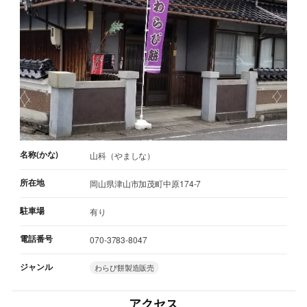
名称(かな)
山科（やましな）
所在地
岡山県津山市加茂町中原174-7
駐車場
有り
電話番号
070-3783-8047
ジャンル
わらび餅製造販売
アクセス