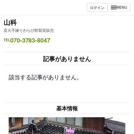
内
ログイン
MENU
容
を
山科
ス
直火手練りわらび餅製造販売
キ
070-3783-8047
ッ
TEL
プ
記事がありません
該当する記事がありません。
基本情報