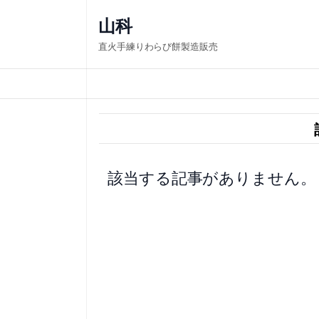
内
山科
容
直火手練りわらび餅製造販売
を
ス
キ
ッ
プ
該当する記事がありません。