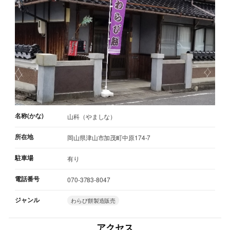
名称(かな)
山科（やましな）
所在地
岡山県津山市加茂町中原174-7
駐車場
有り
電話番号
070-3783-8047
ジャンル
わらび餅製造販売
アクセス