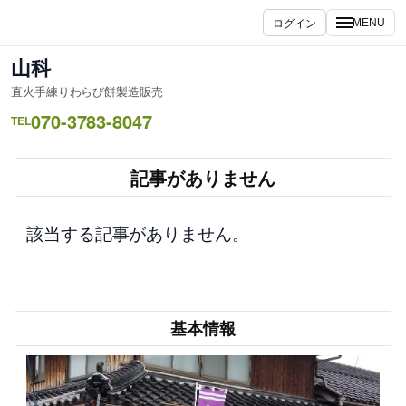
内
ログイン
MENU
容
を
山科
ス
直火手練りわらび餅製造販売
キ
070-3783-8047
ッ
TEL
プ
記事がありません
該当する記事がありません。
基本情報