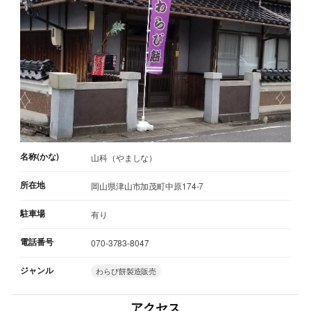
名称(かな)
山科（やましな）
所在地
岡山県津山市加茂町中原174-7
駐車場
有り
電話番号
070-3783-8047
ジャンル
わらび餅製造販売
アクセス