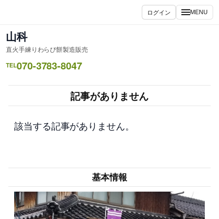
内
ログイン
MENU
容
を
山科
ス
直火手練りわらび餅製造販売
キ
070-3783-8047
ッ
TEL
プ
記事がありません
該当する記事がありません。
基本情報