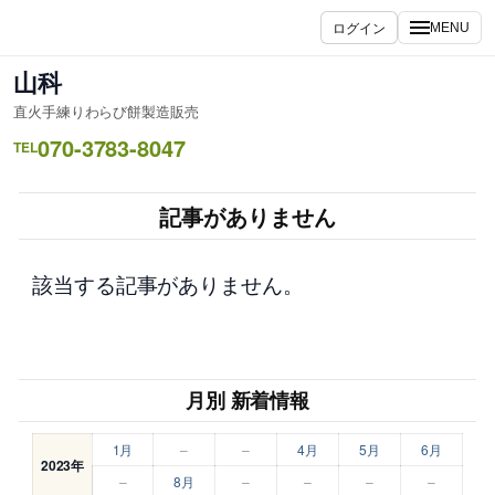
内
ログイン
MENU
容
を
山科
ス
直火手練りわらび餅製造販売
キ
070-3783-8047
ッ
TEL
プ
記事がありません
該当する記事がありません。
月別 新着情報
1月
–
–
4月
5月
6月
2023年
–
8月
–
–
–
–