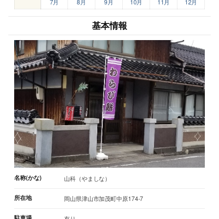
7月
8月
9月
10月
11月
12月
基本情報
名称(かな)
山科（やましな）
所在地
岡山県津山市加茂町中原174-7
駐車場
有り