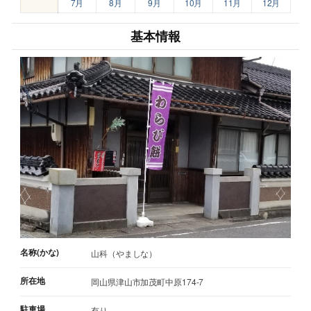
7月
8月
9月
10月
11月
12月
基本情報
名称(かな)
山科（やましな）
所在地
岡山県津山市加茂町中原174-7
駐車場
有り