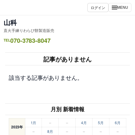
内
ログイン
MENU
容
を
山科
ス
直火手練りわらび餅製造販売
キ
070-3783-8047
ッ
TEL
プ
記事がありません
該当する記事がありません。
月別 新着情報
1月
–
–
4月
5月
6月
2023年
–
8月
–
–
–
–