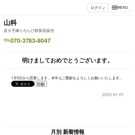
内
ログイン
MENU
容
を
山科
ス
直火手練りわらび餅製造販売
キ
070-3783-8047
ッ
TEL
プ
明けましておめでとうございます。
1月5日から営業します。本年もご愛顧をよろしくお願いいたします。
印刷
2023-01-01
月別 新着情報