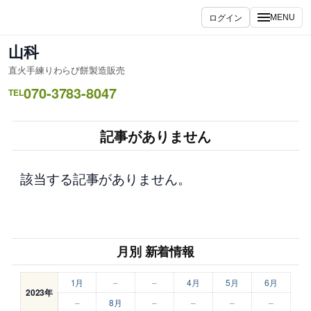
内
ログイン
MENU
容
を
山科
ス
直火手練りわらび餅製造販売
キ
070-3783-8047
ッ
TEL
プ
記事がありません
該当する記事がありません。
月別 新着情報
1月
–
–
4月
5月
6月
2023年
–
8月
–
–
–
–