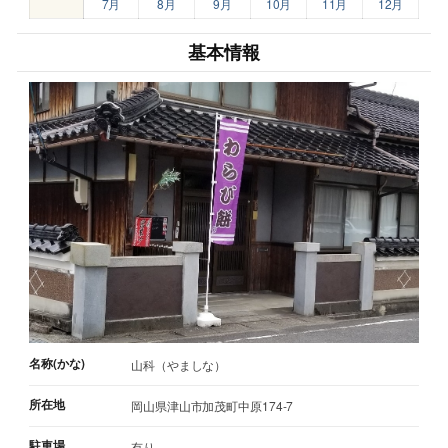
7月
8月
9月
10月
11月
12月
基本情報
名称(かな)
山科（やましな）
所在地
岡山県津山市加茂町中原174-7
駐車場
有り