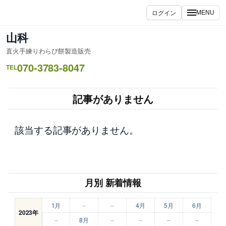
内
ログイン
MENU
容
を
山科
ス
直火手練りわらび餅製造販売
キ
070-3783-8047
ッ
TEL
プ
記事がありません
該当する記事がありません。
月別 新着情報
1月
–
–
4月
5月
6月
2023年
–
8月
–
–
–
–