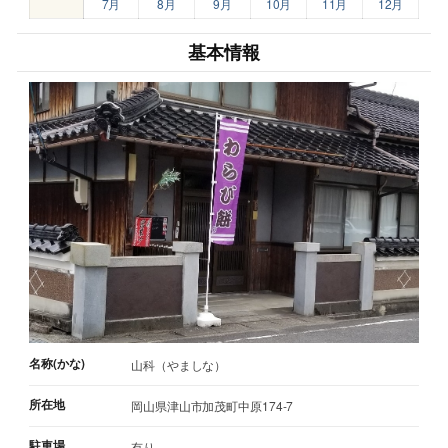
7月
8月
9月
10月
11月
12月
基本情報
名称(かな)
山科（やましな）
所在地
岡山県津山市加茂町中原174-7
駐車場
有り