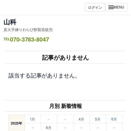
内
ログイン
MENU
容
を
山科
ス
直火手練りわらび餅製造販売
キ
070-3783-8047
ッ
TEL
プ
記事がありません
該当する記事がありません。
月別 新着情報
1月
–
–
4月
5月
6月
2023年
–
8月
–
–
–
–