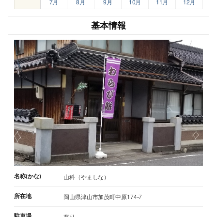
7月
8月
9月
10月
11月
12月
基本情報
名称(かな)
山科（やましな）
所在地
岡山県津山市加茂町中原174-7
駐車場
有り