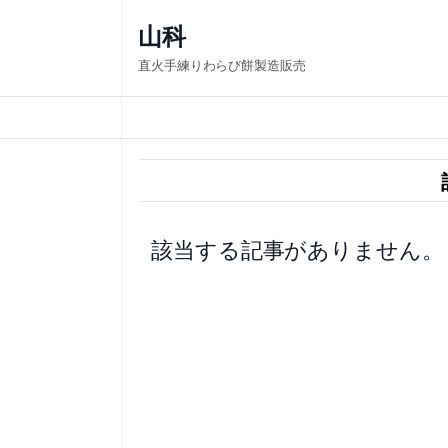
内
山科
容
直火手練りわらび餅製造販売
を
ス
キ
ッ
プ
該当する記事がありません。