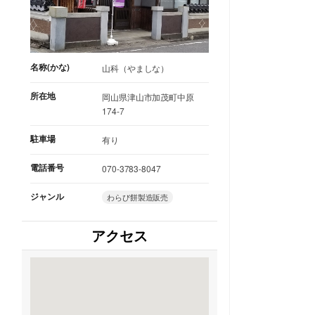
名称(かな)
山科（やましな）
所在地
岡山県津山市加茂町中原
174-7
駐車場
有り
電話番号
070-3783-8047
ジャンル
わらび餅製造販売
アクセス