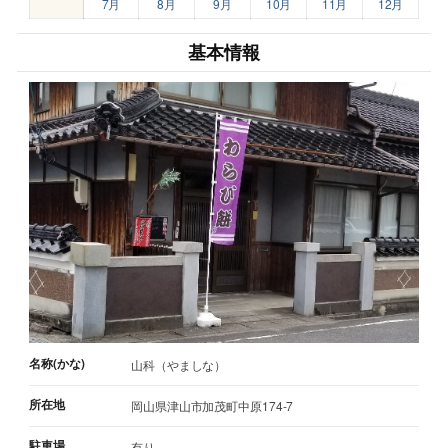
7月
8月
9月
10月
11月
12月
基本情報
名称(かな)
山科（やましな）
所在地
岡山県津山市加茂町中原174-7
駐車場
有り