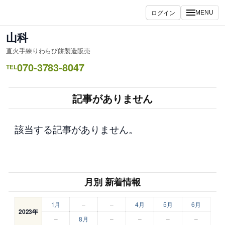
内
ログイン
MENU
容
を
山科
ス
直火手練りわらび餅製造販売
キ
070-3783-8047
ッ
TEL
プ
記事がありません
該当する記事がありません。
月別 新着情報
1月
–
–
4月
5月
6月
2023年
–
8月
–
–
–
–