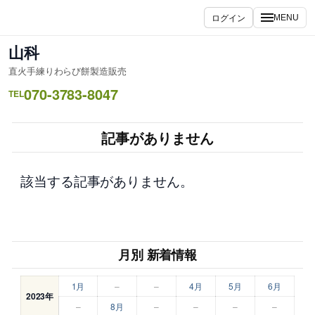
内
ログイン
MENU
容
を
山科
ス
直火手練りわらび餅製造販売
キ
070-3783-8047
ッ
TEL
プ
記事がありません
該当する記事がありません。
月別 新着情報
1月
–
–
4月
5月
6月
2023年
–
8月
–
–
–
–