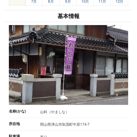
7月
8月
9月
10月
11月
12月
基本情報
名称(かな)
山科（やましな）
所在地
岡山県津山市加茂町中原174-7
駐車場
有り