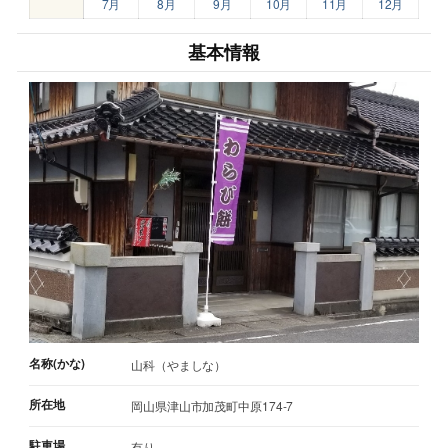
7月
8月
9月
10月
11月
12月
基本情報
名称(かな)
山科（やましな）
所在地
岡山県津山市加茂町中原174-7
駐車場
有り