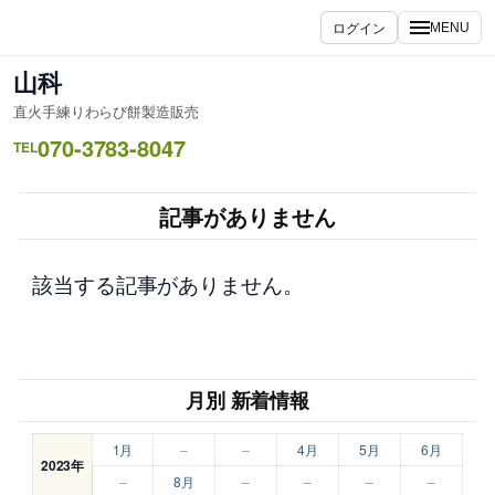
内
ログイン
MENU
容
を
山科
ス
直火手練りわらび餅製造販売
キ
070-3783-8047
ッ
TEL
プ
記事がありません
該当する記事がありません。
月別 新着情報
1月
–
–
4月
5月
6月
2023年
–
8月
–
–
–
–