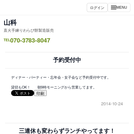
内
ログイン
MENU
容
を
山科
ス
直火手練りわらび餅製造販売
キ
070-3783-8047
ッ
TEL
プ
予約受付中
ディナー・パーティー・忘年会・女子会など予約受付中です。
貸切もOK！ 朝9時モーニングから営業してます。
印刷
2014-10-24
三連休も変わらずランチやってます！