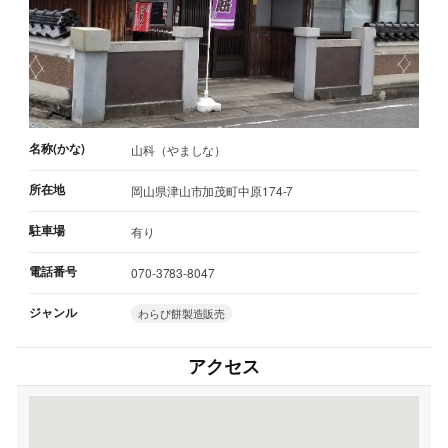
名称(かな)
山科（やましな）
所在地
岡山県津山市加茂町中原174-7
駐車場
有り
電話番号
070-3783-8047
ジャンル
わらび餅製造販売
アクセス