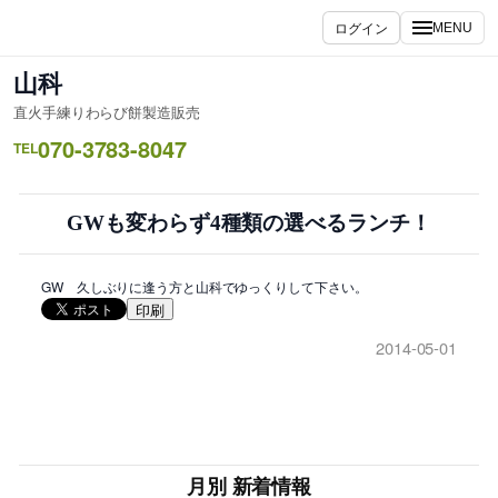
内
ログイン
MENU
容
を
山科
ス
直火手練りわらび餅製造販売
キ
070-3783-8047
ッ
TEL
プ
GWも変わらず4種類の選べるランチ！
GW 久しぶりに逢う方と山科でゆっくりして下さい。
印刷
2014-05-01
月別 新着情報